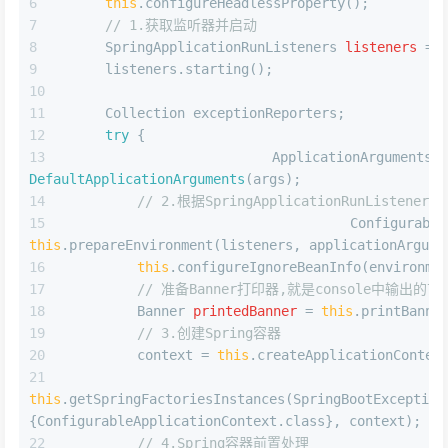
this
.configureHeadlessProperty();
// 1.获取监听器并启动
SpringApplicationRunListeners
listeners
=
     listeners.starting();
     Collection exceptionReporters;
try
 {
ApplicationArguments
DefaultApplicationArguments
(args);
// 2.根据SpringApplicationRunListe
Configurable
this
.prepareEnvironment(listeners, applicationArgume
this
.configureIgnoreBeanInfo(environme
// 准备Banner打印器,就是console中输出的
Banner
printedBanner
=
this
.printBanne
// 3.创建Spring容器
         context = 
this
.createApplicationContex
this
.getSpringFactoriesInstances(SpringBootExcepti
{ConfigurableApplicationContext.class}, context);
// 4.Spring容器前置处理