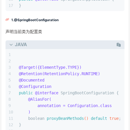
}
1.@SpringBootConfiguration
声明当前类为配置类
JAVA
@Target({ElementType.TYPE})
@Retention(RetentionPolicy.RUNTIME)
@Documented
@Configuration
public
@interface
 SpringBootConfiguration {
@AliasFor(
        annotation = Configuration.class
    )
boolean
proxyBeanMethods
()
default
true
;
}