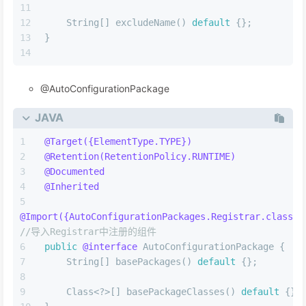
    String[] excludeName() 
default
 {};
}
@AutoConfigurationPackage
JAVA
@Target({ElementType.TYPE})
@Retention(RetentionPolicy.RUNTIME)
@Documented
@Inherited
@Import({AutoConfigurationPackages.Registrar.class})
//导入Registrar中注册的组件
public
@interface
 AutoConfigurationPackage {
    String[] basePackages() 
default
 {};
    Class<?>[] basePackageClasses() 
default
 {};