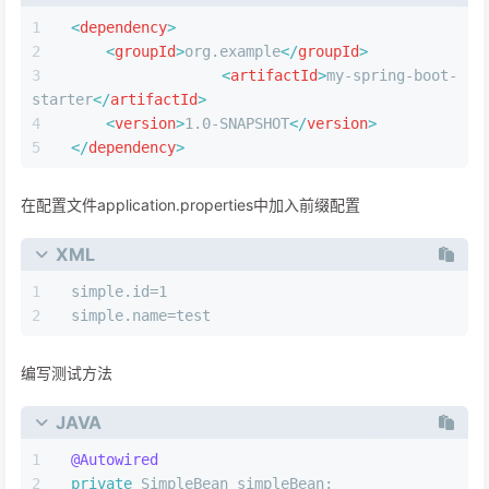
<
dependency
>
<
groupId
>
org.example
</
groupId
>
<
artifactId
>
my-spring-boot-
starter
</
artifactId
>
<
version
>
1.0-SNAPSHOT
</
version
>
</
dependency
>
在配置文件application.properties中加入前缀配置
XML
simple.id=1
simple.name=test
编写测试方法
JAVA
@Autowired
private
 SimpleBean simpleBean;