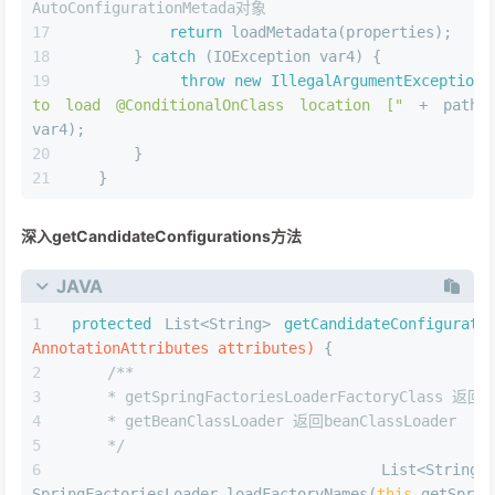
AutoConfigurationMetada对象
return
 loadMetadata(properties);
       } 
catch
 (IOException var4) {
throw
new
IllegalArgumentException
(
to load @ConditionalOnClass location ["
 + path
var4);
       }
   }
深入getCandidateConfigurations方法
JAVA
protected
 List<String> 
getCandidateConfigurati
AnnotationAttributes attributes)
 {
/**
    * getSpringFactoriesLoaderFactoryClass 返回E
    * getBeanClassLoader 返回beanClassLoader
    */
    List<String> con
SpringFactoriesLoader.loadFactoryNames(
this