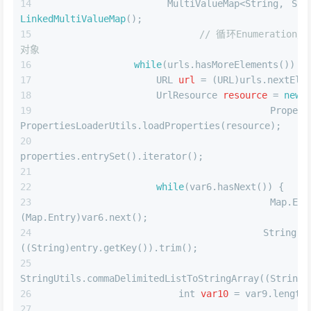
                MultiValueMap<String, Stri
LinkedMultiValueMap
();
// 循环Enumeration对
对象
while
(urls.hasMoreElements()) {
URL
url
=
 (URL)urls.nextEle
UrlResource
resource
=
new
Propert
PropertiesLoaderUtils.loadProperties(resource);
properties.entrySet().iterator();
while
(var6.hasNext()) {
                        Map.Entry<?
(Map.Entry)var6.next();
String
f
((String)entry.getKey()).trim();
                        Strin
StringUtils.commaDelimitedListToStringArray((String)
int
var10
=
 var9.length