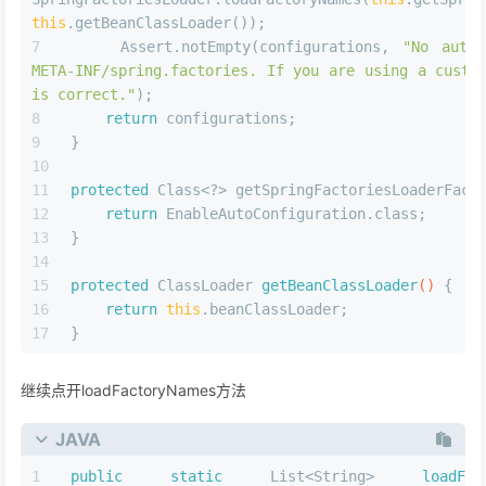
this
.getBeanClassLoader());
    Assert.notEmpty(configurations, 
"No auto 
META-INF/spring.factories. If you are using a custom
is correct."
);
return
 configurations;
}
protected
 Class<?> getSpringFactoriesLoaderFact
return
 EnableAutoConfiguration.class;
}
protected
 ClassLoader 
getBeanClassLoader
()
 {
return
this
.beanClassLoader;
}
继续点开loadFactoryNames方法
JAVA
public
static
 List<String> 
loadFac