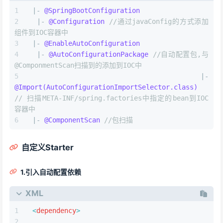
|- 
@SpringBootConfiguration
 |- 
@Configuration
//通过javaConfig的方式添加
组件到IOC容器中
|- 
@EnableAutoConfiguration
 |- 
@AutoConfigurationPackage
//自动配置包,与
@ComponmentScan扫描到的添加到IOC中
 |- 
@Import(AutoConfigurationImportSelector.class)
// 扫描META-INF/spring.factories中指定的bean到IOC
容器中
|- 
@ComponentScan
//包扫描
自定义Starter
1.引入自动配置依赖
XML
<
dependency
>