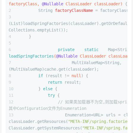
factoryClass, 
@Nullable
 ClassLoader classLoader)
 {
String
factoryClassName
=
 factoryClass.
(List)loadSpringFactories(classLoader).getOrDefault(f
Collections.emptyList());
    }
private
static
loadSpringFactories
(
@Nullable
 ClassLoader classLoade
        MultiValueMap<String, Stri
(MultiValueMap)cache.get(classLoader);
if
 (result != 
null
) {
return
 result;
        } 
else
 {
try
 {
// 如果类加载器不为空,则加载spring.
其中Configuration文件为Enumeration
                Enumeration<URL> urls = clas
classLoader.getResources(
"META-INF/spring.factories"
ClassLoader.getSystemResources(
"META-INF/spring.fact