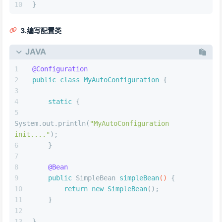
}
3.编写配置类
JAVA
@Configuration
public
class
MyAutoConfiguration
 {
static
 {
System.out.println(
"MyAutoConfiguration 
init...."
);
    }
@Bean
public
 SimpleBean 
simpleBean
()
 {
return
new
SimpleBean
();
    }
}