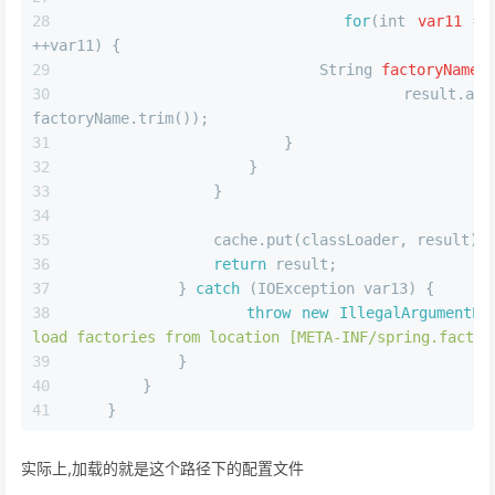
for
(
int
var11
=
++var11) {
String
factoryName
                            result.add(fa
factoryName.trim());
                        }
                    }
                }
                cache.put(classLoader, result);
return
 result;
            } 
catch
 (IOException var13) {
throw
new
IllegalArgumentEx
load factories from location [META-INF/spring.factor
            }
        }
    }
实际上,加载的就是这个路径下的配置文件