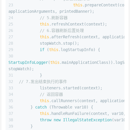
this
.prepareContext(con
applicationArguments, printedBanner);
// 5.刷新容器
this
.refreshContext(context);
// 6.容器刷新后置处理
this
.afterRefresh(context, application
         stopWatch.stop();
if
 (
this
.logStartupInfo) {
        
StartupInfoLogger
(
this
.mainApplicationClass)).logSta
stopWatch);
         }
// 7.发出结束执行的事件
         listeners.started(context);
// 返回容器
this
.callRunners(context, applicationA
     } 
catch
 (Throwable var10) {
this
.handleRunFailure(context, var10, 
throw
new
IllegalStateException
(var10)
     }