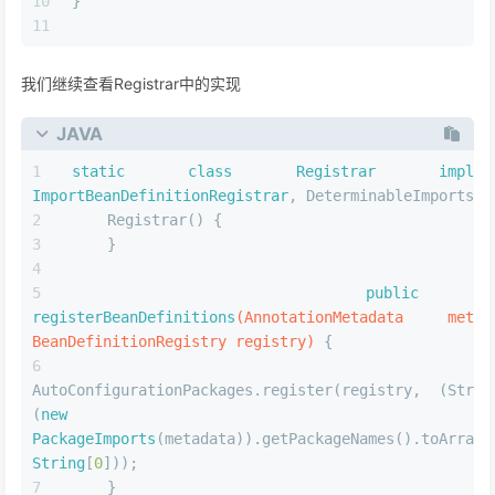
}
我们继续查看Registrar中的实现
JAVA
static
class
Registrar
implem
ImportBeanDefinitionRegistrar
, DeterminableImports {
    Registrar() {
    }
public
registerBeanDefinitions
(AnnotationMetadata metada
BeanDefinitionRegistry registry)
 {
AutoConfigurationPackages.register(registry, (Strin
(
new
PackageImports
(metadata)).getPackageNames().toArray(
String
[
0
]));
    }