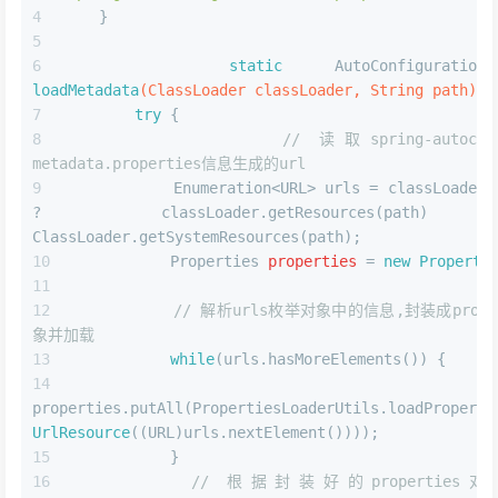
   }
static
loadMetadata
(ClassLoader classLoader, String path)
 {
try
 {
// 读取spring-autoconf
metadata.properties信息生成的url
           Enumeration<URL> urls = classLoader 
? classLoader.getResources(path
ClassLoader.getSystemResources(path);
Properties
properties
=
new
Properti
// 解析urls枚举对象中的信息,封装成proper
象并加载
while
(urls.hasMoreElements()) {
properties.putAll(PropertiesLoaderUtils.loadProperti
UrlResource
((URL)urls.nextElement())));
           }
// 根据封装好的properties