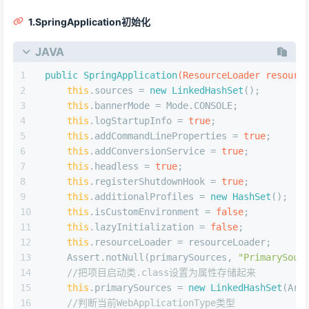
1.SpringApplication初始化
JAVA
public
SpringApplication
(ResourceLoader resourc
this
.sources = 
new
LinkedHashSet
();
this
.bannerMode = Mode.CONSOLE;
this
.logStartupInfo = 
true
;
this
.addCommandLineProperties = 
true
;
this
.addConversionService = 
true
;
this
.headless = 
true
;
this
.registerShutdownHook = 
true
;
this
.additionalProfiles = 
new
HashSet
();
this
.isCustomEnvironment = 
false
;
this
.lazyInitialization = 
false
;
this
.resourceLoader = resourceLoader;
    Assert.notNull(primarySources, 
"PrimarySour
//把项目启动类.class设置为属性存储起来
this
.primarySources = 
new
LinkedHashSet
(Arr
//判断当前WebApplicationType类型