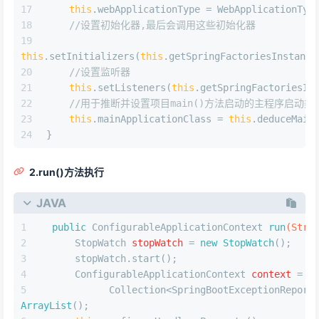
this
.webApplicationType = WebApplicationTyp
//设置初始化器,最后会调用这些初始化器
this
.setInitializers(
this
.getSpringFactoriesInstance
//设置监听器
this
.setListeners(
this
.getSpringFactoriesIn
//用于推断并设置项目main()方法启动的主程序启动类
this
.mainApplicationClass = 
this
.deduceMain
}
2.run()方法执行
JAVA
public
 ConfigurableApplicationContext 
run
(Stri
StopWatch
stopWatch
=
new
StopWatch
();
     stopWatch.start();
ConfigurableApplicationContext
context
=
n
     Collection<SpringBootExceptionReport
ArrayList
();