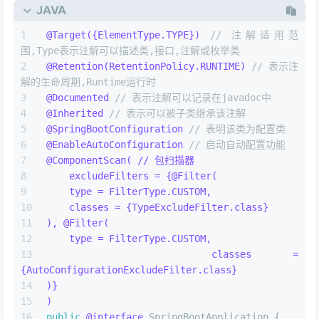
JAVA
@Target({ElementType.TYPE})
// 注解适用范
围,Type表示注解可以描述类,接口,注解或枚举类
@Retention(RetentionPolicy.RUNTIME)
// 表示注
解的生命周期,Runtime运行时
@Documented
// 表示注解可以记录在javadoc中
@Inherited
// 表示可以被子类继承该注解
@SpringBootConfiguration
// 表明该类为配置类
@EnableAutoConfiguration
// 启动自动配置功能
@ComponentScan( // 包扫描器
    excludeFilters = {@Filter(
    type = FilterType.CUSTOM,
    classes = {TypeExcludeFilter.class}
), @Filter(
    type = FilterType.CUSTOM,
    classes = 
{AutoConfigurationExcludeFilter.class}
)}
)
public
@interface
 SpringBootApplication {