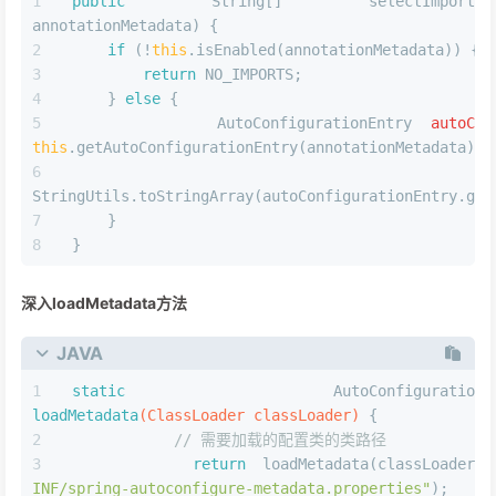
public
 String[] selectImports(Annota
annotationMetadata) {
if
 (!
this
.isEnabled(annotationMetadata)) {
return
 NO_IMPORTS;
    } 
else
 {
AutoConfigurationEntry
autoCon
this
.getAutoConfigurationEntry(annotationMetadata);
StringUtils.toStringArray(autoConfigurationEntry.get
    }
}
深入loadMetadata方法
JAVA
static
loadMetadata
(ClassLoader classLoader)
 {
// 需要加载的配置类的类路径
return
 loadMetadata(classLoader,
INF/spring-autoconfigure-metadata.properties"
);