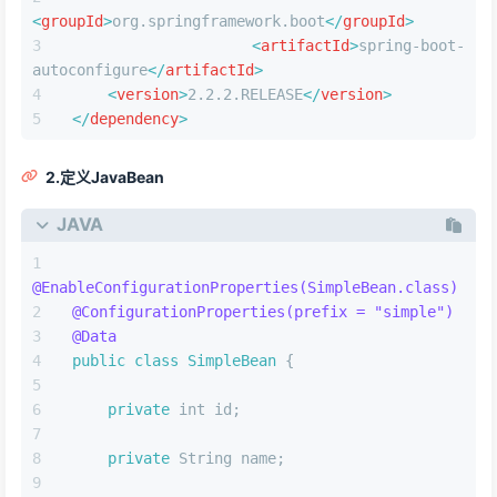
<
groupId
>
org.springframework.boot
</
groupId
>
<
artifactId
>
spring-boot-
autoconfigure
</
artifactId
>
<
version
>
2.2.2.RELEASE
</
version
>
</
dependency
>
2.定义JavaBean
JAVA
@EnableConfigurationProperties(SimpleBean.class)
@ConfigurationProperties(prefix = "simple")
@Data
public
class
SimpleBean
 {
private
int
 id;
private
 String name;