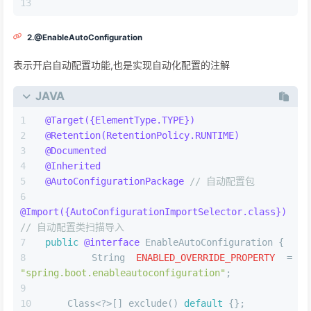
2.@EnableAutoConfiguration
表示开启自动配置功能,也是实现自动化配置的注解
JAVA
@Target({ElementType.TYPE})
@Retention(RetentionPolicy.RUNTIME)
@Documented
@Inherited
@AutoConfigurationPackage
// 自动配置包
@Import({AutoConfigurationImportSelector.class})
// 自动配置类扫描导入
public
@interface
 EnableAutoConfiguration {
String
ENABLED_OVERRIDE_PROPERTY
=
"spring.boot.enableautoconfiguration"
;
    Class<?>[] exclude() 
default
 {};