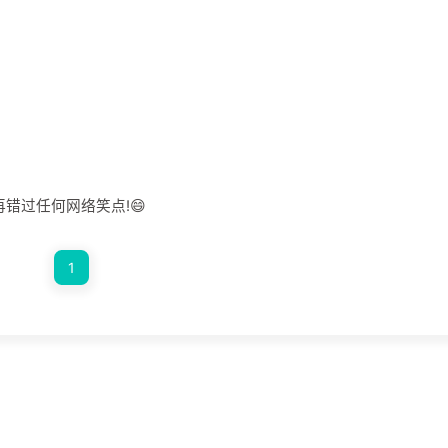
错过任何网络笑点!😄
1