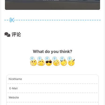
评论
What do you think?
0
0
0
0
0
0
NickName
E-Mail
Website