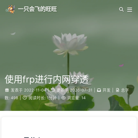
一只会飞的旺旺
使用frp进行内网穿透
发表于
2022-11-04
|
更新于
2026-07-31
|
开发
|
总字
数:
498
|
阅读时长:
1分钟
|
浏览量:
14