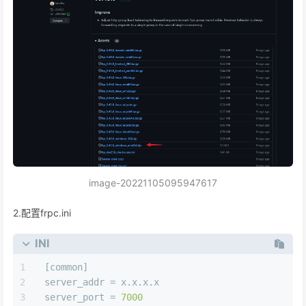
image-20221105095947617
2.配置frpc.ini
INI
[common]
server_addr
 = x.x.x.x
server_port
 = 
7000