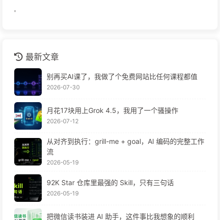
'
最新文章
别再买AI课了，我做了个免费网站比任何课程都值
2026-07-30
月花17块用上Grok 4.5，我用了一个骚操作
2026-07-12
从对齐到执行：grill-me + goal，AI 编码的完整工作
流
2026-05-19
92K Star 仓库里最强的 Skill，只有三句话
2026-05-19
把微信读书装进 AI 助手，这件事比我想象的顺利