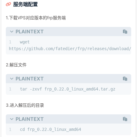
服务端配置
1.下载VPS对应版本的frp服务端
PLAINTEXT
wget 
https://github.com/fatedier/frp/releases/download/v0
2.解压文件
PLAINTEXT
tar -zxvf frp_0.22.0_linux_amd64.tar.gz
3.进入解压后的目录
PLAINTEXT
cd frp_0.22.0_linux_amd64