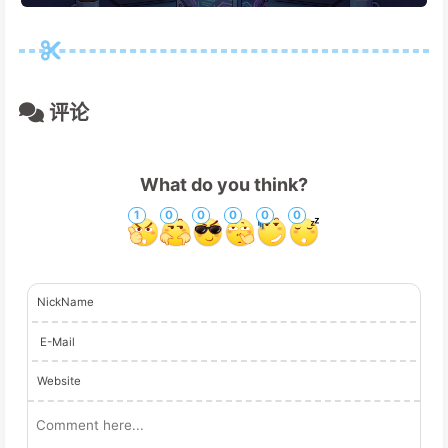
评论
What do you think?
1
0
0
0
0
0
NickName
E-Mail
Website