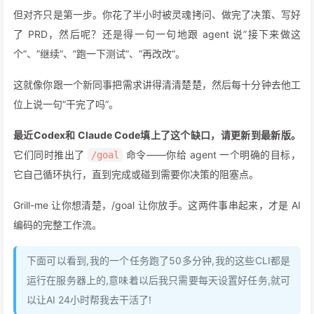
但对齐只是第一步。你花了半小时被灵魂拷问、做完了决策、写好
了 PRD，然后呢？还是得一句一句地跟 agent 说”接下来做这
个”、”继续”、”跑一下测试”、”再改改”。
这就像你跟一个新同事把需求讲得清清楚楚，然后每十分钟去他工
位上说一句”干完了吗”。
最近Codex和 Claude Code填上了这个缺口，请更新到最新版。
它们同时推出了
命令——你给 agent 一个明确的目标，
/goal
它自己循环执行，直到完成或碰到需要你决策的阻塞点。
Grill-me 让你想清楚，/goal 让你放手。这两件事串起来，才是 AI
编码的完整工作流。
下面可以看到,我的一个任务跑了50多分钟,我的这些CLI都是
运行在服务器上的,意味着以后我只需要每天设置好任务,就可
以让AI 24小时帮我去干活了!