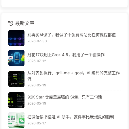
最新文章
别再买AI课了，我做了个免费网站比任何课程都值
2026-07-30
月花17块用上Grok 4.5，我用了一个骚操作
2026-07-12
从对齐到执行：grill-me + goal，AI 编码的完整工作
流
2026-05-19
92K Star 仓库里最强的 Skill，只有三句话
2026-05-19
把微信读书装进 AI 助手，这件事比我想象的顺利
2026-05-17