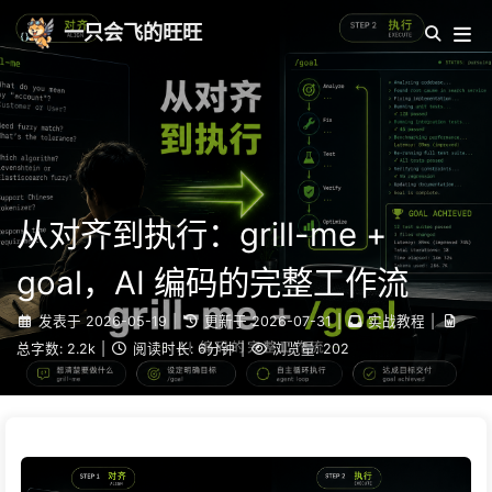
一只会飞的旺旺
从对齐到执行：grill-me +
goal，AI 编码的完整工作流
发表于
2026-05-19
|
更新于
2026-07-31
|
实战教程
|
总字数:
2.2k
|
阅读时长:
6分钟
|
浏览量:
202