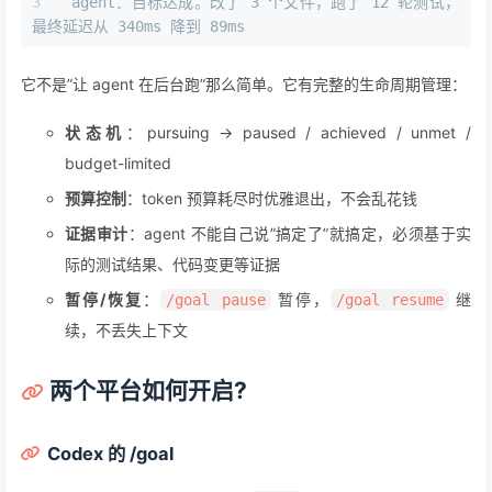
agent：目标达成。改了 3 个文件，跑了 12 轮测试，
最终延迟从 340ms 降到 89ms
它不是”让 agent 在后台跑”那么简单。它有完整的生命周期管理：
状态机
：pursuing → paused / achieved / unmet /
budget-limited
预算控制
：token 预算耗尽时优雅退出，不会乱花钱
证据审计
：agent 不能自己说”搞定了”就搞定，必须基于实
际的测试结果、代码变更等证据
暂停/恢复
：
暂停，
继
/goal pause
/goal resume
续，不丢失上下文
两个平台如何开启?
Codex 的 /goal