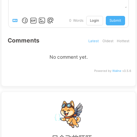
Login
Submit
0
Words
Comments
Latest
Oldest
Hottest
No comment yet.
Powered by
Waline
v3.5.6