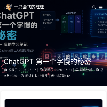
一只会飞的旺旺
ChatGPT 第一个字慢的秘密
发表于
2026-05-17
|
更新于
2026-07-31
|
观点分析
|
总
字数:
989
|
阅读时长:
3分钟
|
浏览量:
12