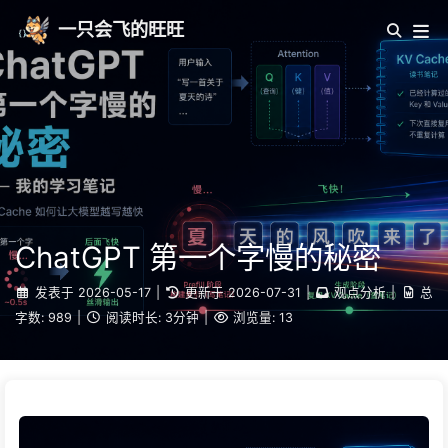
一只会飞的旺旺
ChatGPT 第一个字慢的秘密
发表于
2026-05-17
|
更新于
2026-07-31
|
观点分析
|
总
字数:
989
|
阅读时长:
3分钟
|
浏览量:
13