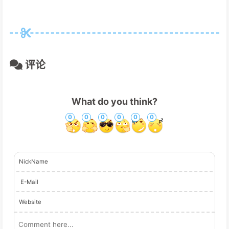
评论
What do you think?
0
0
0
0
0
0
NickName
E-Mail
Website