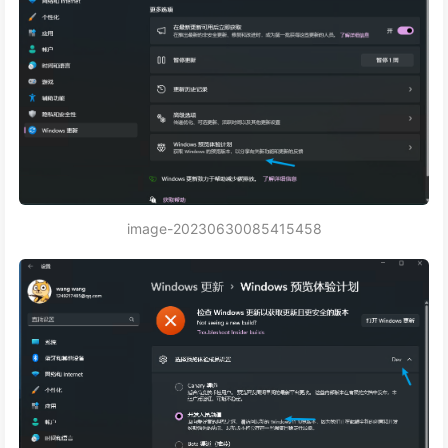
image-20230630085415458