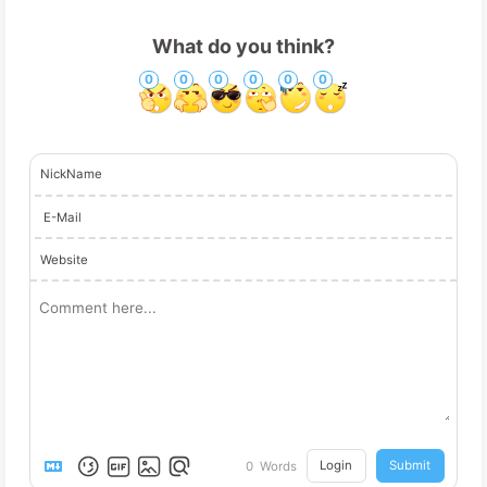
What do you think?
0
0
0
0
0
0
NickName
E-Mail
Website
Login
Submit
0
Words