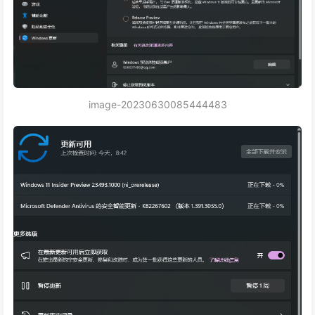
image-20230630085444483