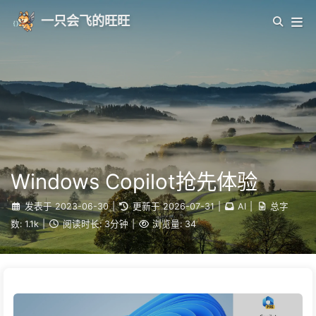
一只会飞的旺旺
Windows Copilot抢先体验
发表于
2023-06-30
|
更新于
2026-07-31
|
AI
|
总字
数:
1.1k
|
阅读时长:
3分钟
|
浏览量:
34