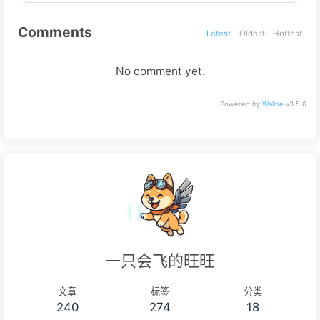
Comments
Latest
Oldest
Hottest
No comment yet.
Powered by
Waline
v3.5.6
一只会飞的旺旺
文章
标签
分类
240
274
18