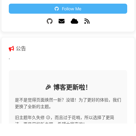
Follow Me
公告
'
🎉 博客更新啦！
是不是觉得页面焕然一新？没错！为了更好的体验，我们
更换了全新的主题。
旧主题年久失修 😥，而且过于花哨，所以选择了更简
洁、更易用的新主题。希望大家喜欢！
我的个人站点已整合到顶部"我的站点"菜单中，欢迎访问