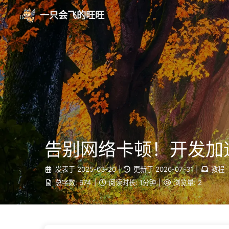
一只会飞的旺旺
告别网络卡顿！开发加
发表于
2025-03-20
|
更新于
2026-07-31
|
教程
总字数:
674
|
阅读时长:
1分钟
|
浏览量:
2