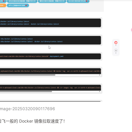
image-20250320090032882