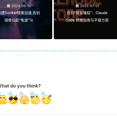
2022-06-18
2022-06-28
于Ubuntu20.04的K8s搭
Docker私有仓库搭建
建教程
2024-06-10
2025-07-01
自建Docker镜像加速,告别
告别“降智编程”：Claude
镜像拉取"龟速"🚀
Code 终极指南与平替方案