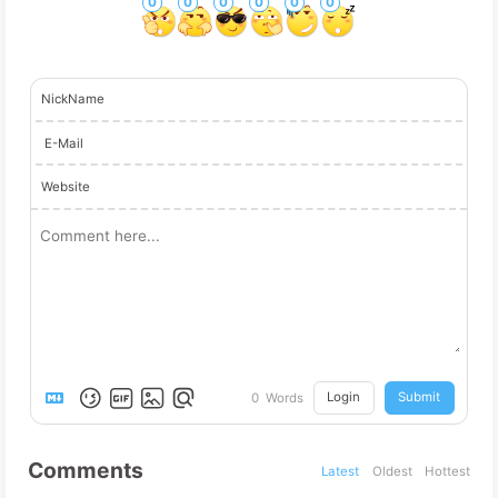
0
0
0
0
0
0
NickName
E-Mail
Website
Login
Submit
0
Words
Comments
Latest
Oldest
Hottest