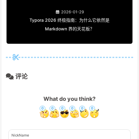
有了这俩工具，我终于能把时间花在更重要的事上了。
文章作者:
一只会飞的旺旺
文章链接:
https://www.wangwangit.com/写完文章发到
5个平台我花了半小时直到用了这两个工具/
版权声明:
本博客所有文章除特别声明外，均采用
CC
BY-NC-SA 4.0
许可协议。转载请注明来源
一只会飞的旺
旺
！
效率工具
多平台发布
自媒体
Chrome 扩展