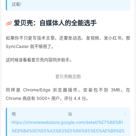
更重要的是完全本地运行。你的文章、你的登录状态，都在自己浏
览器里，不传任何服务器。对于在意隐私的人来说，这点很香。
GitHub 地址
：
https://github.com/RyanYipeng/SyncCaster
目前 Star 不多，28 个，但项目很活跃，最近刚更新到 v0.9.0。
可以去试用试用,给作者提意见!
我构建的时候出了点问题,后来让AI给我构建的,大家也可以试
试看!
爱贝壳：自媒体人的全能选手
如果你不只是写技术文章，还要发动态、发视频、发小红书，那
SyncCaster 就不够用了。
这时候该看看爱贝壳内容同步助手。