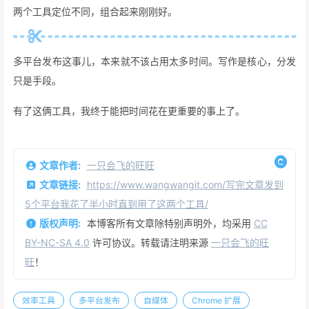
价格
免费开源
基础免费，高级收费
平台数
17 个
50+
量
内容类
动态、图文、视频、播
只有文章
型
客
自带 Markdown 编辑
编辑器
没有，链接导入
器
公众号
样式完美保留
支持，但简单些
LaTeX
支持
不支持
视频
不支持
支持
适合谁
技术博主
自媒体运营
一句话总结
：