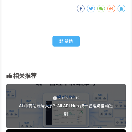
写技术文章、在意 Markdown 和公众号样式 →
SyncCaster
全平台运营、要发视频和动态 →
爱贝壳
我现在怎么用
技术文章用 SyncCaster。在它的编辑器里写 Markdown，一键发
掘金、CSDN、博客园、公众号。格式完美，省心。
日常动态用爱贝壳。偶尔写点非技术内容，想发即刻、微博、小红
书，爱贝壳一键搞定。
两个工具定位不同，组合起来刚刚好。
多平台发布这事儿，本来就不该占用太多时间。写作是核心，分发
只是手段。