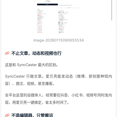
%90%8C%E6%AD%A5%E5%8A%A9%E6%89%8B/jejejajkc
bhejfiocemmddgbkdlhhngm
50+ 平台，真的夸张
我数了一下，它支持的平台类型：
社交媒体
：X、微博、即刻、Threads、Reddit、Bsky
短视频
：抖音、快手、视频号、TikTok、YouTube
自媒体
：公众号、知乎、头条号、百家号、大鱼号
技术平台
：掘金、CSDN、简书、博客园
其他
：小红书、知识星球、WordPress、Substack、Medium
你能想到的平台，基本都有。