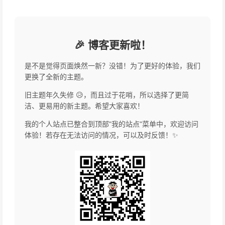
Login
Submit
0
Words
Comments
Latest
Oldest
Hottest
Powered by
Waline
v3.5.6