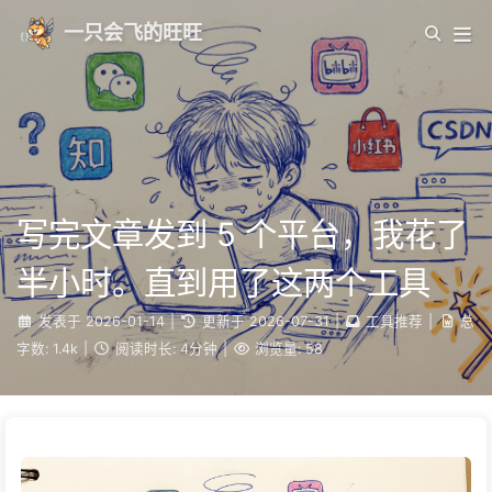
一只会飞的旺旺
写完文章发到 5 个平台，我花了
半小时。直到用了这两个工具
发表于
2026-01-14
|
更新于
2026-07-31
|
工具推荐
|
总
字数:
1.4k
|
阅读时长:
4分钟
|
浏览量:
58