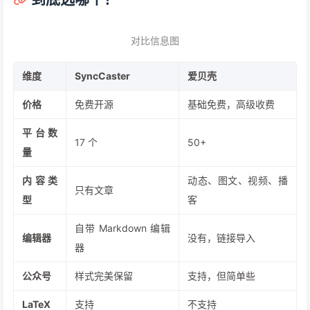
不造编辑器，只管搬运
爱贝壳的思路挺聪明的。
它不提供编辑器。你在任意平台写好文章，给它一个链接，它自动
提取标题和正文，然后帮你发到其他平台。
各平台编辑器已经够多了，爱贝壳不重复造轮子，只负责「搬
运」。
商业产品，部分功能要钱
爱贝壳是商业产品，基础功能免费，高级功能（定时发布、更多平
台）要开会员。不过免费版本的一般都够用了!
新用户有 3 天免费试用，可以先体验再决定。
下载方式
：Chrome 商店搜「爱贝壳内容同步助手」