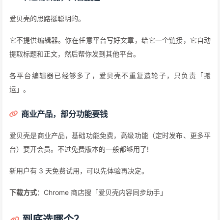
image-20260115090655534
不止文章，动态和视频也行
这是和 SyncCaster 最大的区别。
SyncCaster 只做文章。爱贝壳能发动态（微博、即刻那种短内
容）、图文、视频，甚至播客。
全平台运营的自媒体人，经常要在抖音、小红书、视频号同时发内
容。用爱贝壳一键搞定，省太多时间了。