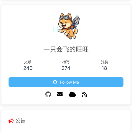
评论
What do you think?
0
0
0
0
0
0
NickName
E-Mail
Website