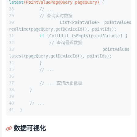
latest
(PointValuePageQuery pageQuery)
 {
// ...
// 查询实时数据
        List<PointValue> pointValues =
realtime(pageQuery.getDeviceId(), pointIds);
if
 (CollUtil.isEmpty(pointValues)) {
// 查询最近数据
            pointValues =
latest(pageQuery.getDeviceId(), pointIds);
        }
// ...
// ... 查询历史数据
    }
// ...
}
数据可视化