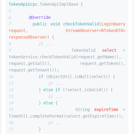
TokenApiGrpc
.TokenApiImplBase {
@Override
public
void
checkTokenValid
(LoginQuery 
request, StreamObserver<RTokenDTO> 
responseObserver)
 {
// ...
TokenValid
select
=
tokenService.checkTokenValid(request.getName(), 
request.getSalt(), request.getToken(), 
request.getTenant());
if
 (ObjectUtil.isNull(select)) {
// ...
        } 
else
if
 (!select.isValid()) {
// ...
        } 
else
 {
String
expireTime
=
TimeUtil.completeFormat(select.getExpireTime());
// ...
        }