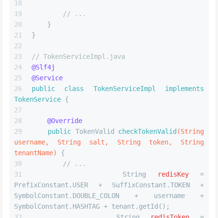
// ...
    }
}
// TokenServiceImpl.java
@Slf4j
@Service
public
class
TokenServiceImpl
implements
TokenService
 {
@Override
public
 TokenValid 
checkTokenValid
(String 
username, String salt, String token, String 
tenantName)
 {
// ...
String
redisKey
=
PrefixConstant.USER + SuffixConstant.TOKEN + 
SymbolConstant.DOUBLE_COLON + username + 
SymbolConstant.HASHTAG + tenant.getId();
String
redisToken
=