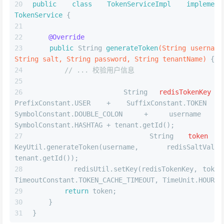
public
class
TokenServiceImpl
implement
TokenService
 {
@Override
public
 String 
generateToken
(String username,
String salt, String password, String tenantName)
 {
// ... 校验用户信息
String
redisTokenKey
PrefixConstant.USER + SuffixConstant.TOKEN +
SymbolConstant.DOUBLE_COLON + username +
SymbolConstant.HASHTAG + tenant.getId();
String
token
KeyUtil.generateToken(username, redisSaltValue,
tenant.getId());
        redisUtil.setKey(redisTokenKey, token,
TimeoutConstant.TOKEN_CACHE_TIMEOUT, TimeUnit.HOURS)
return
 token;
    }
}