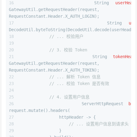
String
userHead
GatewayUtil.getRequestHeader(request, 
RequestConstant.Header.X_AUTH_LOGIN);
String
use
DecodeUtil.byteToString(DecodeUtil.decode(userHeader
// ... 校验用户
// 3. 校验 Token
String
tokenHead
GatewayUtil.getRequestHeader(request, 
RequestConstant.Header.X_AUTH_TOKEN);
// ... 解析 Token 信息
// ... 校验 Token 是否有效
// 4. 设置用户信息
ServerHttpRequest
bui
request.mutate().headers(
                httpHeader -> {
// ... 设置用户信息到请求头
                }