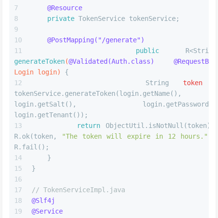
@Resource
private
 TokenService tokenService;
@PostMapping("/generate")
public
generateToken
(
@Validated(Auth.class)
@RequestBod
Login login)
 {
String
token
tokenService.generateToken(login.getName(), 
login.getSalt(), login.getPassword(),
login.getTenant());
return
 ObjectUtil.isNotNull(token) ?
R.ok(token, 
"The token will expire in 12 hours."
) :
R.fail();
    }
}
// TokenServiceImpl.java
@Slf4j
@Service