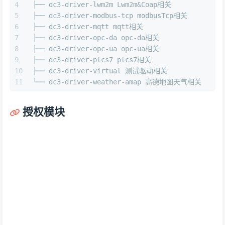
├── dc3-driver-lwm2m Lwm2m&Coap相关
├── dc3-driver-modbus-tcp modbusTcp相关
├── dc3-driver-mqtt mqtt相关
├── dc3-driver-opc-da opc-da相关
├── dc3-driver-opc-ua opc-ua相关
├── dc3-driver-plcs7 plcs7相关
├── dc3-driver-virtual 测试驱动相关
└── dc3-driver-weather-amap 高德地图天气相关
授权模块