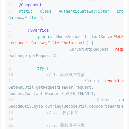
@Component
static
class
AuthenticGatewayFilter
imple
GatewayFilter
 {
@Override
public
 Mono<Void> 
filter
(ServerWebExch
exchange, GatewayFilterChain chain)
 {
ServerHttpRequest
reques
exchange.getRequest();
try
 {
// 1. 获取租户信息
String
tenantHead
GatewayUtil.getRequestHeader(request, 
RequestConstant.Header.X_AUTH_TENANT);
String
tenan
DecodeUtil.byteToString(DecodeUtil.decode(tenantHead
// ... 校验租户
// 2. 获取用户信息