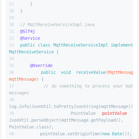
    }
}
// MqttReceiveServiceImpl.java
@Slf4j
@Service
public
class
MqttReceiveServiceImpl
implements
MqttReceiveService
 {
@Override
public
void
receiveValue
(MqttMessage 
mqttMessage)
 {
// do something to process your mqtt 
messages
log.info(JsonUtil.toPrettyJsonString(mqttMessage));
PointValue
pointValue
=
JsonUtil.parseObject(mqttMessage.getPayload(), 
PointValue.class);
        pointValue.setOriginTime(
new
Date
());