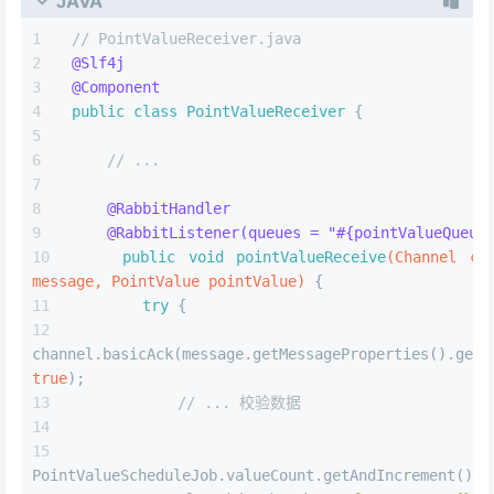
JAVA
// PointValueReceiver.java
@Slf4j
@Component
public
class
PointValueReceiver
 {
// ...
@RabbitHandler
@RabbitListener(queues = "#{pointValueQueue
public
void
pointValueReceive
(Channel cha
message, PointValue pointValue)
 {
try
 {
true
);
// ... 校验数据
PointValueScheduleJob.valueCount.getAndIncrement();