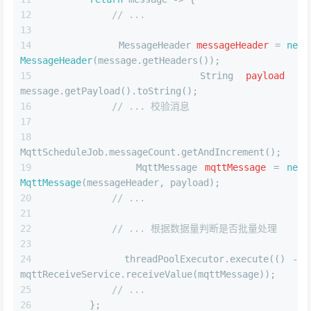
// ...
MessageHeader
messageHeader
=
new
MessageHeader
(message.getHeaders());
String
payload
=
message.getPayload().toString();
// ... 校验消息
MqttScheduleJob.messageCount.getAndIncrement();
MqttMessage
mqttMessage
=
new
MqttMessage
(messageHeader, payload);
// ...
// ... 根据数据量判断是否批量处理
            threadPoolExecutor.execute(() -> 
mqttReceiveService.receiveValue(mqttMessage));
// ...
        };