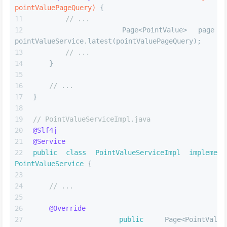
pointValuePageQuery)
 {
// ...
        Page<PointValue> page =
pointValueService.latest(pointValuePageQuery);
// ...
    }
// ...
}
// PointValueServiceImpl.java
@Slf4j
@Service
public
class
PointValueServiceImpl
implement
PointValueService
 {
// ...
@Override
public