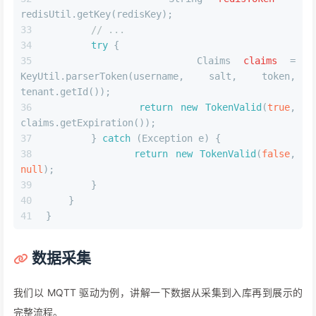
redisUtil.getKey(redisKey);
// ...
try
 {
Claims
claims
=
KeyUtil.parserToken(username, salt, token, 
tenant.getId());
return
new
TokenValid
(
true
, 
claims.getExpiration());
        } 
catch
 (Exception e) {
return
new
TokenValid
(
false
, 
null
);
        }
    }
}
数据采集
我们以 MQTT 驱动为例，讲解一下数据从采集到入库再到展示的
完整流程。