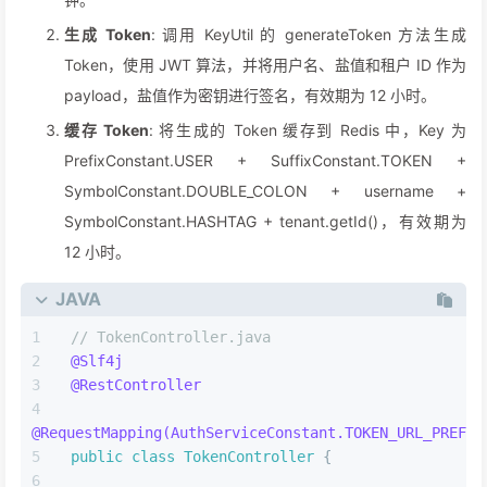
生成 Token
: 调用 KeyUtil 的 generateToken 方法生成
Token，使用 JWT 算法，并将用户名、盐值和租户 ID 作为
payload，盐值作为密钥进行签名，有效期为 12 小时。
缓存 Token
: 将生成的 Token 缓存到 Redis 中，Key 为
PrefixConstant.USER + SuffixConstant.TOKEN +
SymbolConstant.DOUBLE_COLON + username +
SymbolConstant.HASHTAG + tenant.getId()，有效期为
12 小时。
JAVA
// TokenController.java
@Slf4j
@RestController
@RequestMapping(AuthServiceConstant.TOKEN_URL_PREFIX
public
class
TokenController
 {