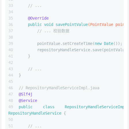
// ...
@Override
public
void
savePointValue
(PointValue point
// ... 校验数据
        pointValue.setCreateTime(
new
Date
());
        repositoryHandleService.save(pointValue
    }
// ...
}
// RepositoryHandleServiceImpl.java
@Slf4j
@Service
public
class
RepositoryHandleServiceImpl
RepositoryHandleService
 {
// ...