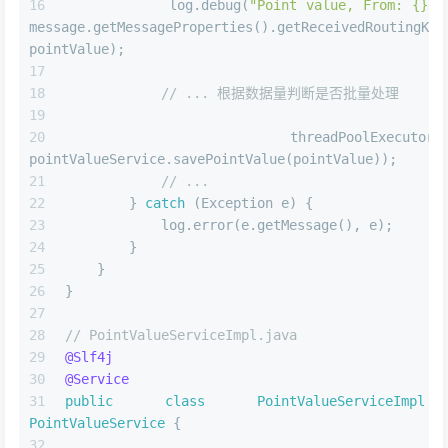
            log.debug(
"Point value, From: {}, 
message.getMessageProperties().getReceivedRoutingKey(
pointValue);
// ... 根据数据量判断是否批量处理
            threadPoolExecutor.exec
pointValueService.savePointValue(pointValue));
// ...
        } 
catch
 (Exception e) {
            log.error(e.getMessage(), e);
        }
    }
}
// PointValueServiceImpl.java
@Slf4j
@Service
public
class
PointValueServiceImpl
PointValueService
 {