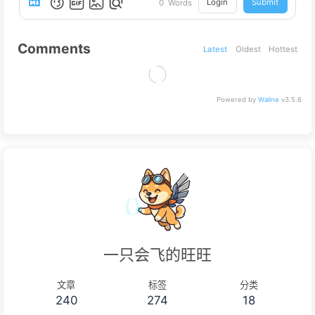
Login
Submit
0
Words
Comments
Latest
Oldest
Hottest
Powered by
Waline
v3.5.6
一只会飞的旺旺
文章
标签
分类
240
274
18