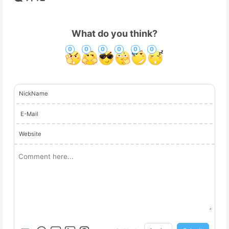
What do you think?
0
0
0
0
0
0
NickName
E-Mail
Website