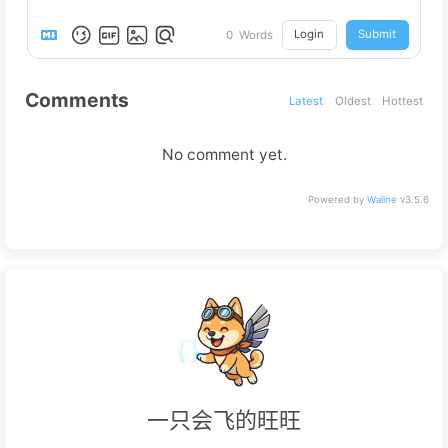
Login
Submit
0
Words
Comments
Latest
Oldest
Hottest
No comment yet.
Powered by
Waline
v3.5.6
一只会飞的旺旺