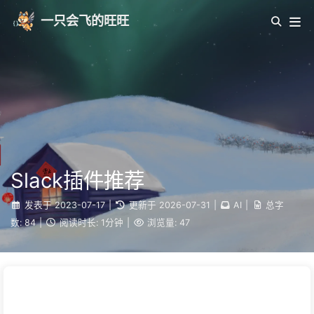
一只会飞的旺旺
Slack插件推荐
发表于
2023-07-17
|
更新于
2026-07-31
|
AI
|
总字
数:
84
|
阅读时长:
1分钟
|
浏览量:
47