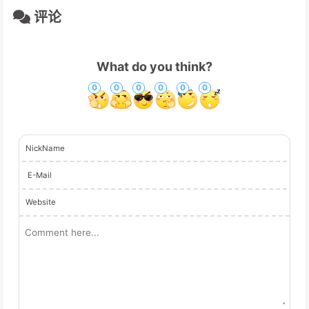
评论
What do you think?
0
0
0
0
0
0
NickName
E-Mail
Website