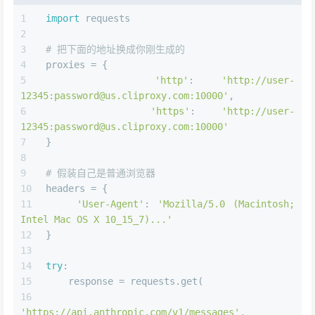
import
 requests
# 把下面的地址换成你刚生成的
proxies = {
'http'
: 
'http://user-
12345:password@us.cliproxy.com:10000'
,
'https'
: 
'http://user-
12345:password@us.cliproxy.com:10000'
}
# 假装自己是普通浏览器
headers = {
'User-Agent'
: 
'Mozilla/5.0 (Macintosh; 
Intel Mac OS X 10_15_7)...'
}
try
:
    response = requests.get(
'https://api.anthropic.com/v1/messages'
,