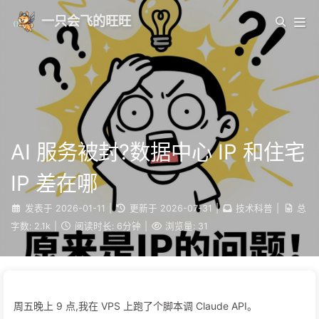
一只会飞的旺旺
AI 服务被封?数据中心 IP 和住宅
IP 差在哪
发表于
2026-01-11
|
更新于
2026-07-31
|
技术科普
|
总
字数:
2.1k
|
阅读时长:
6分钟
|
浏览量:
31
周五晚上 9 点,我在 VPS 上跑了个脚本调 Claude API。