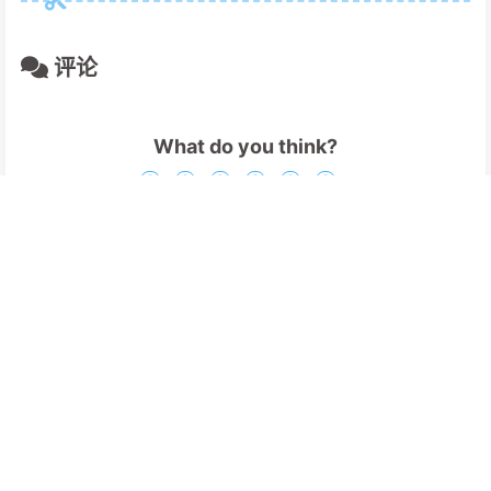
评论
What do you think?
0
0
0
0
0
0
NickName
E-Mail
Website