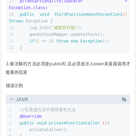
@Transactional(rollbackFor = 
Exception.class)
public
void
thirdFunctionAboutException2
()
throws
 Exception {
    log.info(
"减库存开始"
);
    goodsStockMapper.updateStock();
if
(
1
 == 
1
) 
throw
new
Exception
();
}
3.被注解的方法必须是public的,且必须由注入bean来直接调用才
能事务回滚
错误示例
JAVA
//在普通方法中调用事务方法
@Override
public
void
privateFunctionCaller
()
{
    privateCallee();