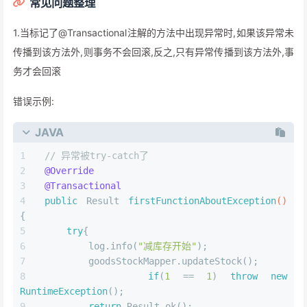
常见问题整理
1.当标记了@Transactional注解的方法中出现异常时,如果该异常未
传播到该方法外,则事务不会回滚,反之,只有异常传播到该方法外,事
务才会回滚
错误示例:
JAVA
// 异常被try-catch了
@Override
@Transactional
public
 Result 
firstFunctionAboutException
()
{
try
{
        log.info(
"减库存开始"
);
        goodsStockMapper.updateStock();
if
(
1
 == 
1
) 
throw
new
RuntimeException
();
return
 Result.ok();