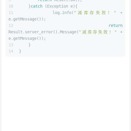
    }
catch
 (Exception e){
        log.info(
"减库存失败！"
 + 
e.getMessage());
return
Result.server_error().Message(
"减库存失败！"
 + 
e.getMessage());
    }
}