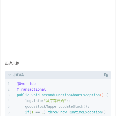
正确示例:
JAVA
@Override
@Transactional
public
void
secondFunctionAboutException
()
 {
    log.info(
"减库存开始"
);
    goodsStockMapper.updateStock();
if
(
1
 == 
1
) 
throw
new
RuntimeException
();