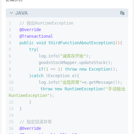
JAVA
// 抛出RuntimeException
@Override
@Transactional
public
void
thirdFunctionAboutException1
()
{
try
{
        log.info(
"减库存开始"
);
        goodsStockMapper.updateStock();
if
(
1
 == 
1
) 
throw
new
Exception
();
    }
catch
 (Exception e){
        log.info(
"出现异常"
+e.getMessage());
throw
new
RuntimeException
(
"手动抛出
RuntimeException"
);
    }
}
// 指定回滚异常
@Override