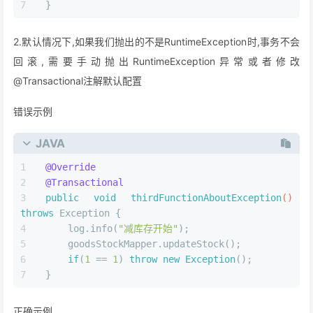
}
2.默认情况下,如果我们抛出的不是RuntimeException时,事务不会
回滚,需要手动抛出RuntimeException异常或者修改
@Transactional注解默认配置
错误示例
JAVA
@Override
@Transactional
public
void
thirdFunctionAboutException
()
throws
 Exception {
    log.info(
"减库存开始"
);
    goodsStockMapper.updateStock();
if
(
1
 == 
1
) 
throw
new
Exception
();
}
正确示例