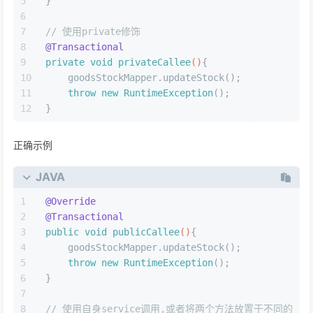
}
// 使用private修饰
@Transactional
private
void
privateCallee
()
{
    goodsStockMapper.updateStock();
throw
new
RuntimeException
();
}
正确示例
JAVA
@Override
@Transactional
public
void
publicCallee
()
{
    goodsStockMapper.updateStock();
throw
new
RuntimeException
();
}
// 使用自身service调用,或者将两个方法放置于不同的