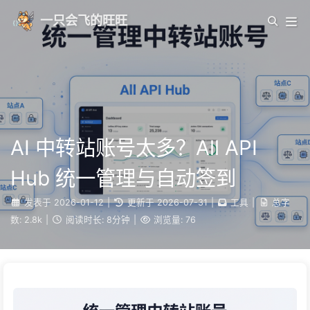
一只会飞的旺旺
AI 中转站账号太多？All API
Hub 统一管理与自动签到
发表于
2026-01-12
|
更新于
2026-07-31
|
工具
|
总字
数:
2.8k
|
阅读时长:
8分钟
|
浏览量:
76