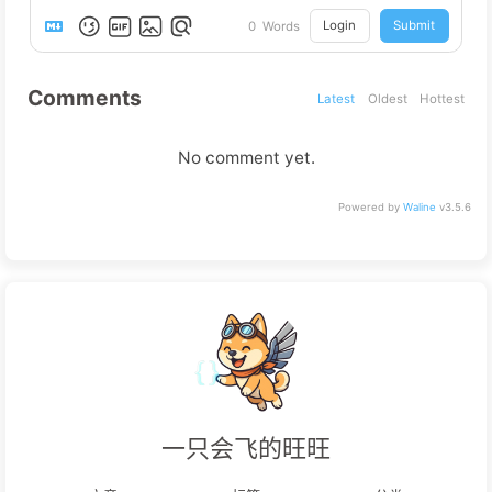
Login
Submit
0
Words
Comments
Latest
Oldest
Hottest
No comment yet.
Powered by
Waline
v3.5.6
一只会飞的旺旺