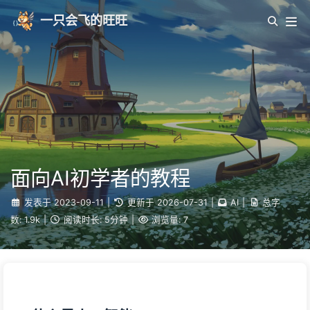
一只会飞的旺旺
面向AI初学者的教程
发表于
2023-09-11
|
更新于
2026-07-31
|
AI
|
总字
数:
1.9k
|
阅读时长:
5分钟
|
浏览量:
7