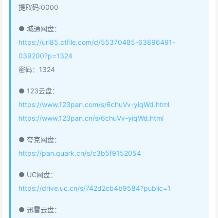
提取码:0000
● 城通网盘：
https://url85.ctfile.com/d/55370485-63896491-
039200?p=1324
密码：1324
● 123云盘：
https://www.123pan.com/s/6chuVv-yiqWd.html
https://www.123pan.cn/s/6chuVv-yiqWd.html
● 夸克网盘：
https://pan.quark.cn/s/c3b5f9152054
● UC网盘：
https://drive.uc.cn/s/742d2cb4b9584?public=1
● 迅雷云盘：