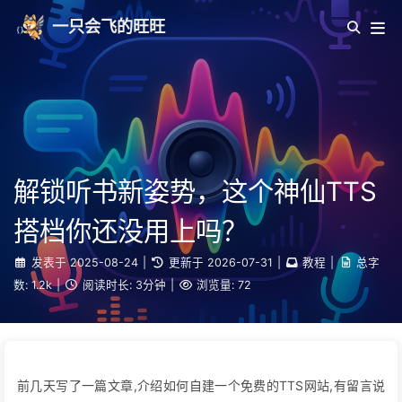
一只会飞的旺旺
解锁听书新姿势，这个神仙TTS
搭档你还没用上吗？
发表于
2025-08-24
|
更新于
2026-07-31
|
教程
|
总字
数:
1.2k
|
阅读时长:
3分钟
|
浏览量:
72
前几天写了一篇文章,介绍如何自建一个免费的TTS网站,有留言说