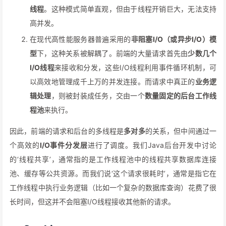
线程
。这种模式简单直观，但由于线程开销巨大，无法支持
高并发。
在现代高性能服务器普遍采用的
非阻塞I/O（或异步I/O）模
型
下，这种关系被解耦了。前端的大量请求首先由
少数几个
I/O线程
来接收和分发，这些I/O线程利用事件循环机制，可
以高效地管理成千上万的并发连接。而请求中真正的
业务逻
辑处理
，则被封装成任务，交由一个
数量固定的后台工作线
程池
来执行。
因此，前端的请求和后台的多线程是
多对多
的关系，但中间通过一
个高效的
I/O事件分发层
进行了调度。我们Java后台开发中讨论
的‘线程共享’，通常指的是工作线程池中的线程共享数据库连接
池、缓存等公共资源。而我们说‘这个请求很耗时’，通常是指它在
工作线程中执行业务逻辑（比如一个复杂的数据库查询）花费了很
长时间，但这并不会阻塞I/O线程接收其他新的请求。