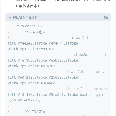
升整体处理能力。
PLAINTEXT
flowchart TD
    %% 样式定义
    classDef req 
fill:#fee2e2,stroke:#ef4444,stroke-
width:2px,color:#b91c1c;
    classDef lb 
fill:#fef9c3,stroke:#eab308,stroke-
width:2px,color:#a16207;
    classDef server 
fill:#e0f2fe,stroke:#2563eb,stroke-
width:2px,color:#0c4a6e;
    classDef serverN 
fill:#f3f4f6,stroke:#9ca3af,stroke-dasharray:5 
3,color:#6b7280;
    %% 节点定义