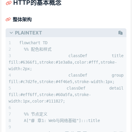
HTTP的基本概念
整体架构
PLAINTEXT
flowchart TD
  %% 配色和样式
  classDef title 
fill:#6366f1,stroke:#1e3a8a,color:#fff,stroke-
width:2px;
  classDef group 
fill:#c7d2fe,stroke:#4f46e5,stroke-width:1px;
  classDef detail 
fill:#eff6ff,stroke:#60a5fa,stroke-
width:1px,color:#111827;
  %% 节点定义
  A["📘 章1: Web与网络基础"]:::title