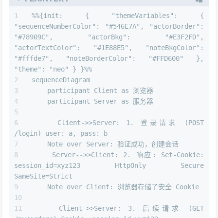
%%{init: { "themeVariables": { 
"sequenceNumberColor": "#546E7A", "actorBorder": 
"#78909C", "actorBkg": "#E3F2FD", 
"actorTextColor": "#1E88E5", "noteBkgColor": 
"#fffde7", "noteBorderColor": "#FFD600" }, 
"theme": "neo" } }%%
sequenceDiagram
    participant Client as 浏览器
    participant Server as 服务器
    Client->>Server: 1. 登录请求 (POST 
/login) user: a, pass: b
    Note over Server: 验证成功，创建会话
    Server-->>Client: 2. 响应: Set-Cookie: 
session_id=xyz123 HttpOnly Secure 
SameSite=Strict
    Note over Client: 浏览器存储了安全 Cookie
    Client->>Server: 3. 后续请求 (GET 