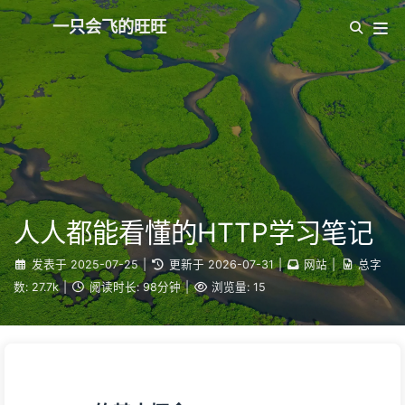
一只会飞的旺旺
人人都能看懂的HTTP学习笔记
发表于
2025-07-25
|
更新于
2026-07-31
|
网站
|
总字
数:
27.7k
|
阅读时长:
98分钟
|
浏览量:
15