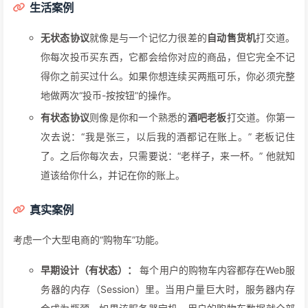
生活案例
无状态协议
就像是与一个记忆力很差的
自动售货机
打交道。
你每次投币买东西，它都会给你对应的商品，但它完全不记
得你之前买过什么。如果你想连续买两瓶可乐，你必须完整
地做两次“投币-按按钮”的操作。
有状态协议
则像是你和一个熟悉的
酒吧老板
打交道。你第一
次去说：“我是张三，以后我的酒都记在账上。” 老板记住
了。之后你每次去，只需要说：“老样子，来一杯。” 他就知
道该给你什么，并记在你的账上。
真实案例
考虑一个大型电商的“购物车”功能。
早期设计（有状态）：
每个用户的购物车内容都存在Web服
务器的内存（Session）里。当用户量巨大时，服务器内存