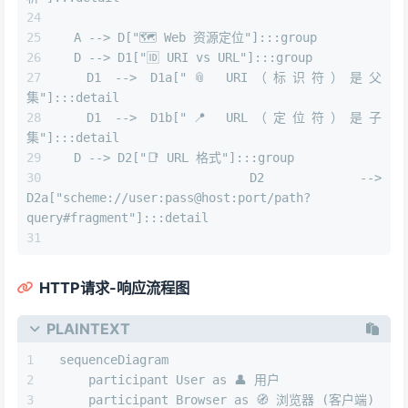
  A --> D["🗺️ Web 资源定位"]:::group
  D --> D1["🆔 URI vs URL"]:::group
  D1 --> D1a["📎 URI（标识符）是父
集"]:::detail
  D1 --> D1b["📍 URL（定位符）是子
集"]:::detail
  D --> D2["📑 URL 格式"]:::group
  D2 --> 
D2a["scheme://user:pass@host:port/path?
query#fragment"]:::detail
HTTP请求-响应流程图
PLAINTEXT
sequenceDiagram
    participant User as 👤 用户
    participant Browser as 🧭 浏览器 (客户端)