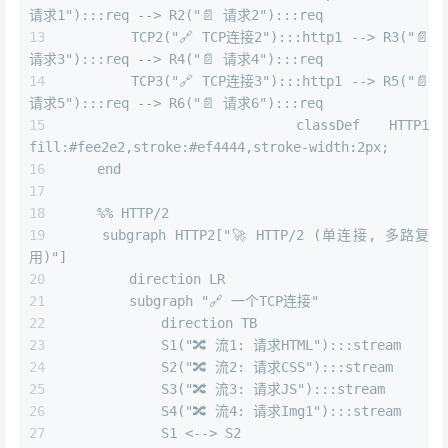
请求1"):::req --> R2("📄 请求2"):::req
        TCP2("🔗 TCP连接2"):::http1 --> R3("📄 
请求3"):::req --> R4("📄 请求4"):::req
        TCP3("🔗 TCP连接3"):::http1 --> R5("📄 
请求5"):::req --> R6("📄 请求6"):::req
        classDef HTTP1 
fill:#fee2e2,stroke:#ef4444,stroke-width:2px;
    end
    %% HTTP/2
    subgraph HTTP2["🚀 HTTP/2 (单连接, 多路复
用)"]
        direction LR
        subgraph "🔗 一个TCP连接"
            direction TB
            S1("🔀 流1: 请求HTML"):::stream
            S2("🔀 流2: 请求CSS"):::stream
            S3("🔀 流3: 请求JS"):::stream
            S4("🔀 流4: 请求Img1"):::stream
            S1 <--> S2