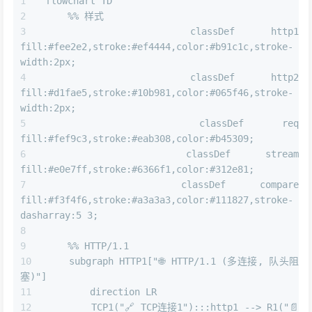
flowchart TD
    %% 样式
    classDef http1 
fill:#fee2e2,stroke:#ef4444,color:#b91c1c,stroke-
width:2px;
    classDef http2 
fill:#d1fae5,stroke:#10b981,color:#065f46,stroke-
width:2px;
    classDef req 
fill:#fef9c3,stroke:#eab308,color:#b45309;
    classDef stream 
fill:#e0e7ff,stroke:#6366f1,color:#312e81;
    classDef compare 
fill:#f3f4f6,stroke:#a3a3a3,color:#111827,stroke-
dasharray:5 3;
    %% HTTP/1.1
    subgraph HTTP1["🌐 HTTP/1.1 (多连接, 队头阻
塞)"]
        direction LR
        TCP1("🔗 TCP连接1"):::http1 --> R1("📄 