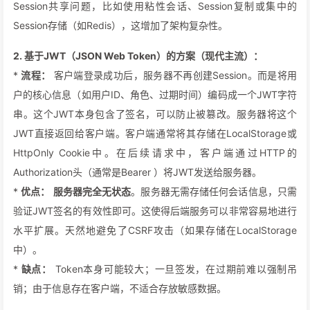
Session共享问题，比如使用粘性会话、Session复制或集中的
Session存储（如Redis），这增加了架构复杂性。
2. 基于JWT（JSON Web Token）的方案（现代主流）：
*
流程：
客户端登录成功后，服务器不再创建Session。而是将用
户的核心信息（如用户ID、角色、过期时间）编码成一个JWT字符
串。这个JWT本身包含了签名，可以防止被篡改。服务器将这个
JWT直接返回给客户端。客户端通常将其存储在LocalStorage或
HttpOnly Cookie中。在后续请求中，客户端通过HTTP的
Authorization头（通常是Bearer
）将JWT发送给服务器。
*
优点：
服务器完全无状态
。服务器无需存储任何会话信息，只需
验证JWT签名的有效性即可。这使得后端服务可以非常容易地进行
水平扩展。天然地避免了CSRF攻击（如果存储在LocalStorage
中）。
*
缺点：
Token本身可能较大；一旦签发，在过期前难以强制吊
销；由于信息存在客户端，不适合存放敏感数据。