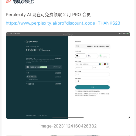
领取地址:
Perplexity AI 现在可免费领取 2 月 PRO 会员
https://www.perplexity.ai/pro?discount_code=THANKS23
image-20231124160426382