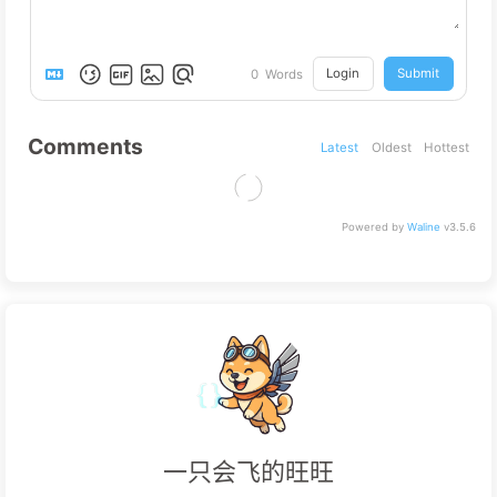
Login
Submit
0
Words
Comments
Latest
Oldest
Hottest
Powered by
Waline
v3.5.6
一只会飞的旺旺