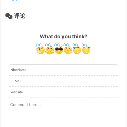
评论
What do you think?
0
0
0
0
0
0
NickName
E-Mail
Website