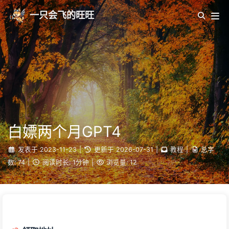
一只会飞的旺旺
白嫖两个月GPT4
发表于
2023-11-23
|
更新于
2026-07-31
|
教程
|
总字
数:
74
|
阅读时长:
1分钟
|
浏览量:
12